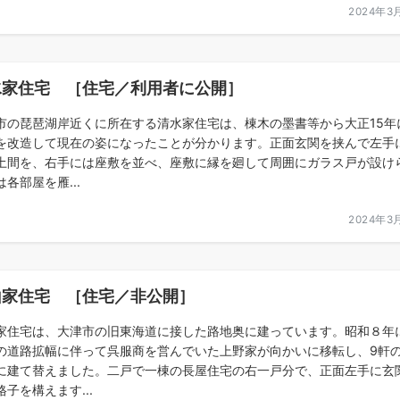
2024年3
水家住宅 ［住宅／利用者に公開］
市の琵琶湖岸近くに所在する清水家住宅は、棟木の墨書等から大正15年
を改造して現在の姿になったことが分かります。正面玄関を挟んで左手
土間を、右手には座敷を並べ、座敷に縁を廻して周囲にガラス戸が設け
各部屋を雁...
2024年3
山家住宅 ［住宅／非公開］
家住宅は、大津市の旧東海道に接した路地奥に建っています。昭和８年
の道路拡幅に伴って呉服商を営んでいた上野家が向かいに移転し、9軒
に建て替えました。二戸で一棟の長屋住宅の右一戸分で、正面左手に玄
格子を構えます...