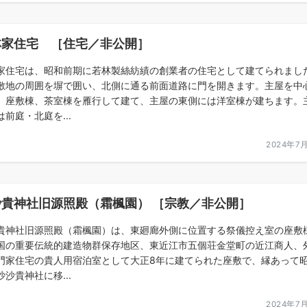
林家住宅 ［住宅／非公開］
家住宅は、昭和前期に若林製絲紡績の創業者の住宅として建てられまし
敷地の周囲を塀で囲い、北側に通る前面道路に門を開きます。主屋を中
、座敷棟、茶室棟を雁行して建て、主屋の東側には洋室棟が建ちます。
は前庭・北庭を...
2024年7
沙貴神社旧源照殿（霜楓園） ［宗教／非公開］
貴神社旧源照殿（霜楓園）は、東廻廊外側に位置する祭儀控え室の座敷
国の重要伝統的建造物群保存地区、東近江市五個荘金堂町の近江商人、
門家住宅の貴人用宿泊室として大正8年に建てられた座敷で、縁あって昭
沙沙貴神社に移...
2024年7