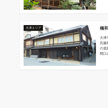
橋
大津エリア
大津
呉服
の道
間口の
投
稿
の
ペ