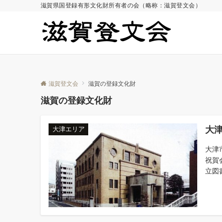
滋賀県国登録有形文化財所有者の会（略称：滋賀登文会）
滋賀登文会
滋賀の登録文化財
滋賀の登録文化財
大
大津エリア
大津
祝賀
立図