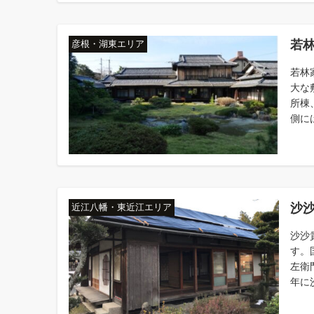
若
彦根・湖東エリア
若林
大な
所棟
側に
沙
近江八幡・東近江エリア
沙沙
す。
左衛
年に