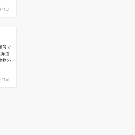
月11日
屋号で
東海道
建物の
月11日