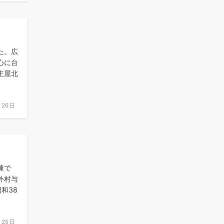
た。広
心に台
主屋北
月26日
棟で
外村与
和38
月25日