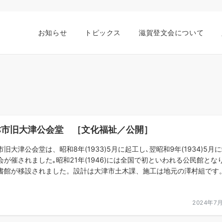
お知らせ
トピックス
滋賀登文会について
津市旧大津公会堂 ［文化福祉／公開］
市旧大津公会堂は、昭和8年(1933)5月に起工し､翌昭和9年(1934)5月
会が催されました｡昭和21年(1946)には全国で初といわれる公民館とな
書館が移設されました。設計は大津市土木課、施工は地元の澤村組です。.
2024年7