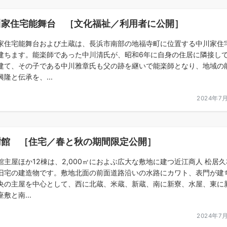
川家住宅能舞台 ［文化福祉／利用者に公開］
家住宅能舞台および土蔵は、長浜市南部の地福寺町に位置する中川家住
建ちます。能楽師であった中川清氏が、昭和6年に自身の住居に隣接し
建て、その子である中川雅章氏も父の跡を継いで能楽師となり、地域の
興隆と伝承を、...
2024年7
樹館 ［住宅／春と秋の期間限定公開］
館主屋ほか12棟は、2,000㎡におよぶ広大な敷地に建つ近江商人 松居
旧宅の建造物です。敷地北面の前面道路沿いの水路にカワト、表門が建
央の主屋を中心として、西に北蔵、米蔵、新蔵、南に新寮、水屋、東に
敷と南...
2024年7