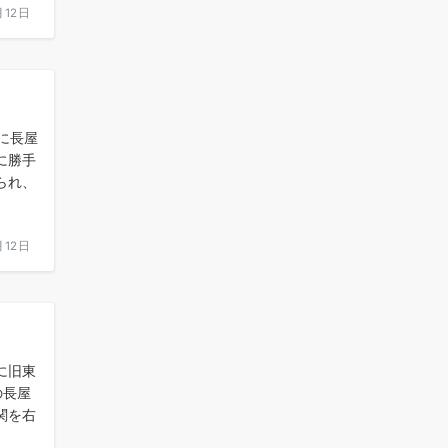
月12日
に長屋
に勝手
られ、
月12日
に旧東
の長屋
関を右