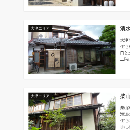
清
大津エリア
大津
住宅
口と
二階は
柴
大津エリア
柴山
海道
住宅
手に