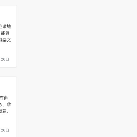
宅敷地
て能舞
能楽文
月26日
久右衛
ち、敷
新建、
月26日