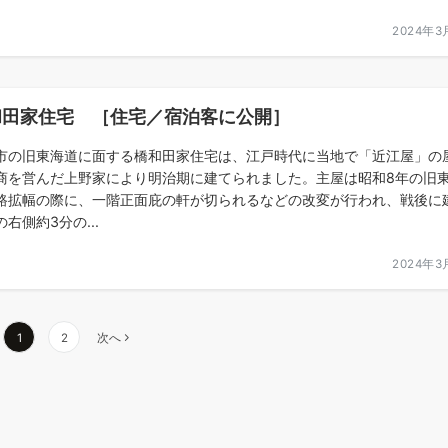
2024年3
和田家住宅 ［住宅／宿泊客に公開］
市の旧東海道に面する橋和田家住宅は、江戸時代に当地で「近江屋」の
商を営んだ上野家により明治期に建てられました。主屋は昭和8年の旧
路拡幅の際に、一階正面庇の軒が切られるなどの改変が行われ、戦後に
右側約3分の...
2024年3
1
2
次へ