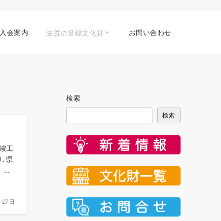
入会案内
お問い合わせ
滋賀の登録文化財
検索
検索
に竣工
り､県
..
月27日