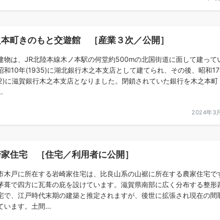
之本町きのもと交遊館 ［産業３次／公開］
建物は、JR北陸本線木ノ本駅の何堂約500mの北国街道に面して建って
昭和10年(1935)に湖北銀行木之本支店として建てられ、その後、昭和1
942)に滋賀銀行木之本支店となりました。閉鎖されていた銀行を木之本町
.
2024年3
崎家住宅 ［住宅／利用者に公開］
市木戸に所在する岩崎家住宅は、比良山系の山裾に所在する農家住宅で
茅葺で四方に瓦葺の庇を設けています。滋賀県南部に広く分布する整形
宅で、江戸時代末期の建築と推定されますが、後世に拡張され現在の間
ています。土間...