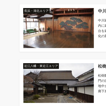
中
長浜・湖北エリア
中川
内に
台を
化の
松
近江八幡・東近江エリア
松樹
門の
地中
廊下座