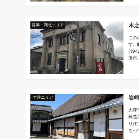
木
長浜・湖北エリア
この
す。
(1
浜市..
岩
大津エリア
大津
棟造
り住
なっ